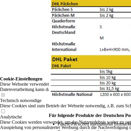
Cookie-Einstellungen
Diese Webseite verwendet Cookies, um Besuchern ein optimales Nutzerer
Datenverarbeitung kann dann auch in einem Drittland erfolgen. Weiter
Technisch notwendige
Diese Cookies sind zum Betrieb der Webseite notwendig, z.B. zum Sch
Für folgende Produkte der Deutschen Pos
Analytische
Diese Cookies werden verwendet, um das Nutzererlebnis weiter zu optim
Pakete/Päckchen international freimach
Ausspielung von personalisierter Werbung durch die Nachverfolgung de