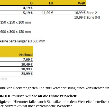
lebnis zu bieten. Bestimmte Inhalte von Drittanbietern werden nur ang
e Informationen hierzu in der Datenschutzerklärung.
utz vor Hackerangriffen und zur Gewährleistung eines konsistenten un
t/DHL müssen wir Sie an die Filiale verweisen:
ieren. Hierunter fallen auch Statistiken, die dem Webseitenbetreiber v
en
r Nutzeraktivität über verschiedene Webseiten.